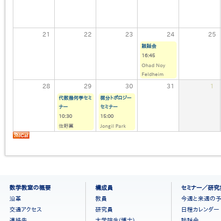
21
22
23
24
25
談話会
16:45
Ohad Noy
Feldheim
28
29
30
31
1
代数幾何学セミ
微分トポロジー
ナー
セミナー
10:30
15:00
佐野薫
Jongil Park
フ
数学教室の概要
構成員
セミナー／研究
ッ
沿革
教員
今週と来週の
タ
交通アクセス
研究員
日程カレンダー
ー
連絡先
大学院生(博士)
談話会