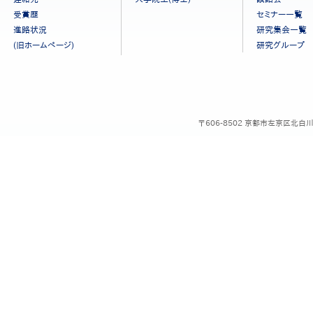
メ
ニ
受賞歴
セミナー一覧
ュ
進路状況
研究集会一覧
ー
(旧ホームページ)
研究グループ
［日
本
語］
〒606-8502 京都市左京区北