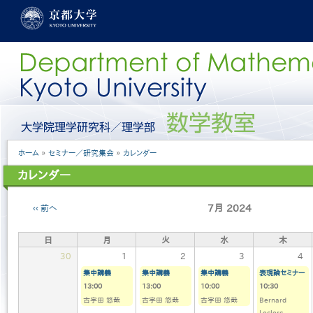
メ
イ
ン
コ
ン
テ
ン
ツ
に
グ
移
ロ
動
ー
パ
ホーム
セミナー／研究集会
カレンダー
バ
ン
ル
カレンダー
く
メ
ず
ニ
ペ
ュ
前へ
7月 2024
ー
ー
ジ
［日
日
月
火
水
木
送
本
り
語］
30
1
2
3
4
集中講義
集中講義
集中講義
表現論セミナー
13:00
13:00
10:00
10:30
古宇田 悠哉
古宇田 悠哉
古宇田 悠哉
Bernard
Leclerc