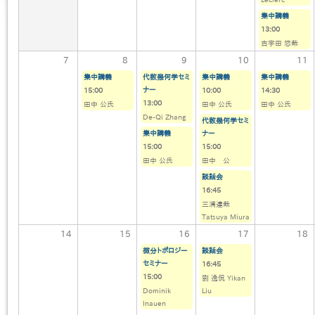
集中講義
13:00
古宇田 悠哉
7
8
9
10
11
集中講義
代数幾何学セミ
集中講義
集中講義
ナー
15:00
10:00
14:30
13:00
田中 公氏
田中 公氏
田中 公氏
De-Qi Zhang
代数幾何学セミ
集中講義
ナー
15:00
15:00
田中 公氏
田中 公
談話会
16:45
三浦達哉
Tatsuya Miura
14
15
16
17
18
微分トポロジー
談話会
セミナー
16:45
15:00
劉 逸侃 Yikan
Dominik
Liu
Inauen