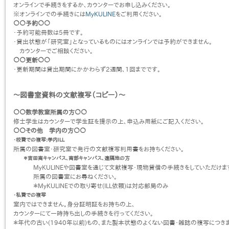
オンラインで手続きをするか、カウンターでお申し込みください。
※オンラインでの手続きには
MyKULINE
をご利用ください。
○○予約○○
・予約可能冊数は5冊です。
・貸出状態が「研究室」となっているものにはオンラインでは予約ができません。
カウンターでご相談ください。
○○更新○○
・更新期間は貸出期間にかかわらず2週間、1回までです。
〜図書室資料の文献複写（コピー）〜
○○数学教室所属の方○○
修士学生はカウンターで学生証を提示の上、申込み用紙にご記入ください。
○○その他 学内の方○○
・校費での複写:学内ILL
所属の図書室・研究室で発行の文献複写利用書をお持ちください。
＊吉田南キャンパス、南部キャンパス、遠隔地の方
MyKULINEや図書室を通じて文献複写・現物貸借の手続きをしていただけま
所属の図書室にお尋ねください。
＊MyKULINEでの取り寄せ(ILL依頼)は対応部局のみ
・私費での複写
室内ではできません。身分証明証をお持ちの上、
カウンターにて一時持ち出しの手続きを行ってください。
＊年代の古い(1940年以前)もの、また製本状態のよくない図書・雑誌の複写につきま