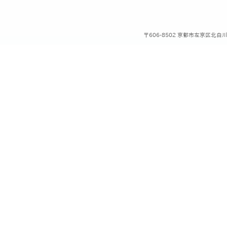
語］
〒606-8502 京都市左京区北