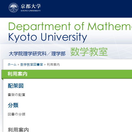
メ
イ
ン
コ
ン
テ
ン
ツ
に
グ
移
ロ
動
ー
パ
ホーム
数学教室図書室
利用案内
バ
ン
ル
利用案内
く
メ
ず
ニ
配架図
ュ
ー
書架の配置
［日
本
分類
語］
図書の分類
利用案内