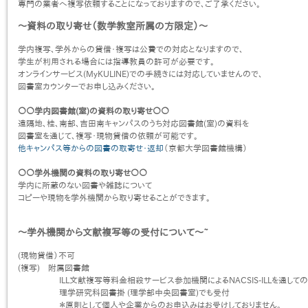
専門の業者へ複写依頼することになっておりますので、ご了承ください。
〜資料の取り寄せ（数学教室所属の方限定）〜
学内複写、学外からの貸借・複写は公費での対応となりますので、
学生が利用される場合には指導教員の許可が必要です。
オンラインサービス(MyKULINE)での手続きには対応していませんので、
図書室カウンターでお申し込みください。
○○学内図書館(室)の資料の取り寄せ○○
遠隔地、桂、南部、吉田南キャンパスのうち対応図書館(室)の資料を
図書室を通じて、複写・現物貸借の依頼が可能です。
他キャンパス等からの図書の取寄せ・返却
（京都大学図書館機構）
○○学外機関の資料の取り寄せ○○
学内に所蔵のない図書や雑誌について
コピーや現物を学外機関から取り寄せることができます。
〜学外機関から文献複写等の受付について〜~
(現物貸借）不可
(複写) 附属図書館
ILL文献複写等料金相殺サービス参加機関によるNACSIS-ILLを通して
理学研究科図書掛 (理学部中央図書室)でも受付
＊原則として個人や企業からのお申込みはお受けしておりません。