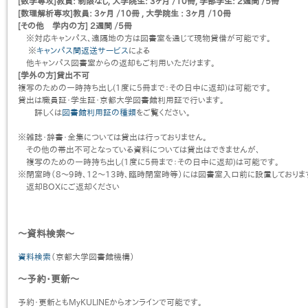
[数学専攻]教員: 制限なし, 大学院生: 3ヶ月 /10冊, 学部学生: 2週間 /5冊
[数理解析専攻]教員: 3ヶ月 /10冊 , 大学院生 : 3ヶ月 /10冊
[その他 学内の方] 2週間 /5冊
※対応キャンパス、遠隔地の方は図書室を通じて現物貸借が可能です。
※
キャンパス間返送サービス
による
他キャンパス図書室からの返却もご利用いただけます。
[学外の方]貸出不可
複写のための一時持ち出し(1度に5冊まで：その日中に返却)は可能です。
貸出は職員証・学生証・京都大学図書館利用証で行います。
詳しくは
図書館利用証の種類
をご覧ください。
※雑誌・辞書・全集については貸出は行っておりません。
その他の帯出不可となっている資料については貸出はできませんが、
複写のための一時持ち出し(1度に5冊まで：その日中に返却)は可能です。
※閉室時（8〜9時、12〜13時、臨時閉室時等）には図書室入口前に設置しておりま
返却BOXにご返却ください
〜資料検索〜
資料検索
（京都大学図書館機構）
〜予約・更新〜
予約・更新ともMyKULINEからオンラインで可能です。