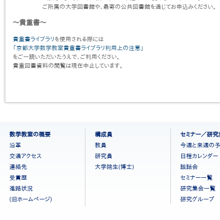
ご所属の大学図書館や、最寄の公共図書館を通じてお申込みください。
〜貴重書〜
貴重書ライブラリ
を使用される際には
「京都大学数学教室貴重書ライブラリ利用上の注意」
をご一読いただいたうえで、ご利用ください。
貴重図書資料の閲覧は現在中止しています。
フ
数学教室の概要
構成員
セミナー／研究
ッ
沿革
教員
今週と来週の
タ
交通アクセス
研究員
日程カレンダー
ー
連絡先
大学院生(博士)
談話会
メ
ニ
受賞歴
セミナー一覧
ュ
進路状況
研究集会一覧
ー
(旧ホームページ)
研究グループ
［日
本