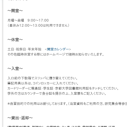
〜開室〜
月曜〜金曜 9:00〜17:00
（昼休み12:00〜13:00は利用できません）
〜休室〜
土日・祝祭日・年末年始 <
開室カレンダー
>
その他臨時休室する際にはホームページで随時お知らせいたします。
〜入室〜
入口前の下駄箱でスリッパに履き替えてください。
筆記用具以外は、コインロッカーに入れてください。
カードリーダーに職員証・学生証・京都大学図書館利用証をタッチしてください。
学外の方はカウンターで身分証を提示の上、入室票をご記入ください。
＊自習目的での利用はお断りしております。（当室資料をご利用の方、研究集会等参
〜貸出・返却〜