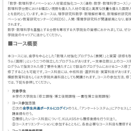
「数学・数理科学イノベーション人材育成強化コース（通称：数学・数理科学コース）」
数理科学分野における幅広い視野を備えた人材の育成と高度な技量を備えた国際
とを目的としています。本コースは、理学研究科数学・数理解析専攻、数理解析研究所
ベーション教育研究センター（CIREDS）、人間・環境学研究科が関連部局となり、
されます。
数学・数理科学を基盤とする分野を専攻する大学院生の皆様におかれましては、ぜひ
学院後のキャリアに活かしてください。
■コース概要
本コースには、座学を中心とした「数理人材強化プログラム（展開）」と実習・研修を
ラム（国際）」という二つの独立したプログラムがあります。一定単位数以上のコース
ログラムで指定された修了要件を満たすことで該当のプログラムにおけるコース修了
修了することも可能です。コース科目には、中核科目・選択科目・実習科目があります
横断教育科目もしくは大学院共通科目としても開講されます。コースの参加方法、修
ては、下記を参照してください。
対象学生
本学の大学院生（修士課程・博士後期課程・一貫性博士後期課程）
コース参加方法
①次の
全学生共通ポータルにログイン
のうえ、「アンケートシステム」にアクセス
請登録を行う。
②履修したいコース科目について、KULASISから履修登録を行う※注1。
③コースオリエンテーションに参加するとともに、各自必要なコース科目を履修する
コース申請登録期間