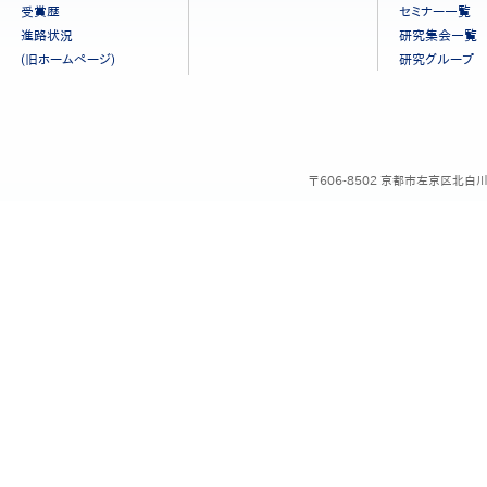
ニ
受賞歴
セミナー一覧
ュ
進路状況
研究集会一覧
ー
(旧ホームページ)
研究グループ
［日
本
語］
〒606-8502 京都市左京区北