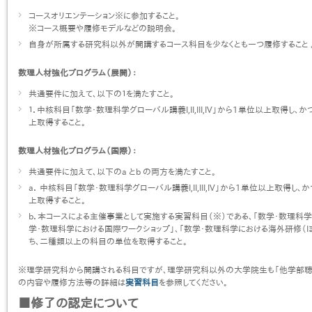
コースオリエンテーション※に参加すること。
※コース概要や履修モデルなどの説明会。
自身が所属する研究科以外が開講するコース科目を少なくとも一つ履修すること 
数理人材強化プログラム（展開）：
共通要件に加えて、以下の１を満たすこと。
１．中核科目「数学・数理科学グローバル講義I,II,III,IV」から1単位以上取得し
上取得すること。
数理人材強化プログラム（国際）：
共通要件に加えて、以下のa とb の両方を満たすこと。
a． 中核科目「数学・数理科学グローバル講義I,II,III,IV」から1単位以上取得
上取得すること。
b．本コースによる主催事業として実施する実習科目（※）である、「数学・数理科学
学・数理科学における国際ワークショップ」、「数学・数理科学における海外研修（Iま
ち、二種類以上の科目の単位を取得すること。
※理学研究科から開講される科目ですが、理学研究科以外の大学院生も「他学部聴
の内容や履修方法等の詳細は
実習科目
を参照してください。
■修了の認定について