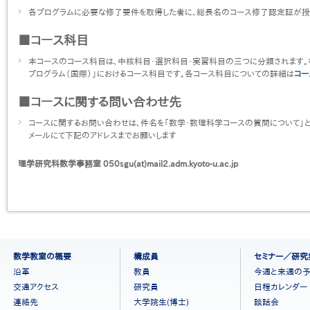
各プログラムに必要な修了要件を取得した者に、総長名のコース修了認定証が授
■コース科目
本コースのコース科目は、中核科目・選択科目・実習科目の三つに分類されます。
プログラム（国際）」におけるコース科目です。各コース科目についての詳細は
コー
■コースに関する問い合わせ先
コースに関するお問い合わせは、件名を「数学・数理科学コースの質問について」
メールにて下記のアドレスまでお願いします
理学研究科数学事務室
050sgu(at)mail2.adm.kyoto-u.ac.jp
フ
数学教室の概要
構成員
セミナー／研究
ッ
沿革
教員
今週と来週の
タ
交通アクセス
研究員
日程カレンダー
ー
連絡先
大学院生(博士)
談話会
メ