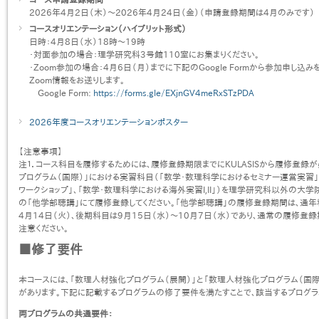
2026年4月2日（木）～2026年4月24日（金）（申請登録期間は4月のみです）
コースオリエンテーション（ハイブリット形式）
日時：4月8日（水）18時～19時
・対面参加の場合：理学研究科3号館110室にお集まりください。
・Zoom参加の場合：4月6日（月）までに下記のGoogle Formから参加申し込み
Zoom情報をお送りします。
Google Form:
https://forms.gle/EXjnGV4meRxSTzPDA
2026年度コースオリエンテーションポスター
【注意事項】
注１．コース科目を履修するためには、履修登録期限までにKULASISから履修登録
プログラム（国際）」における実習科目（「数学・数理科学におけるセミナー運営実習」
ワークショップ」、「数学・数理科学における海外実習I,II」）を理学研究科以外の大学院
の「他学部聴講」にて履修登録してください。「他学部聴講」の履修登録期間は、通年
4月14日（火）、後期科目は9月15日（水）～10月7日（水）であり、通常の履修登
注意ください。
■修了要件
本コースには、「数理人材強化プログラム（展開）」と「数理人材強化プログラム（国
があります。下記に記載するプログラムの修了要件を満たすことで、該当するプログラ
両プログラムの共通要件：