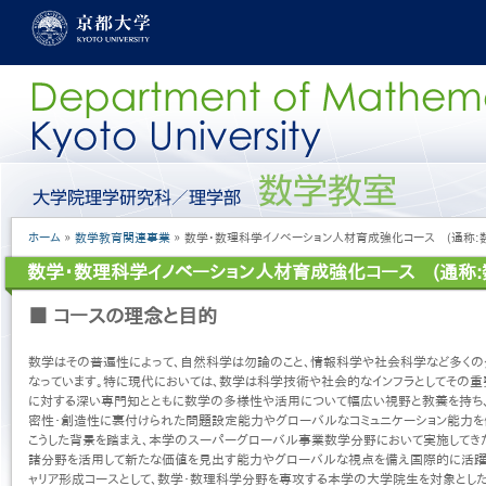
メ
イ
ン
コ
ン
テ
ン
ツ
に
グ
移
ロ
動
ー
パ
ホーム
数学教育関連事業
数学・数理科学イノベーション人材育成強化コース (通称:
バ
ン
ル
数学・数理科学イノベーション人材育成強化コース (通称:
く
メ
ず
ニ
■ コースの理念と目的
ュ
ー
［日
数学はその普遍性によって、自然科学は勿論のこと、情報科学や社会科学など多く
本
なっています。特に現代においては、数学は科学技術や社会的なインフラとしてその重
語］
に対する深い専門知とともに数学の多様性や活用について幅広い視野と教養を持ち
密性・創造性に裏付けられた問題設定能力やグローバルなコミュニケーション能力を
こうした背景を踏まえ、本学のスーパーグローバル事業数学分野において実施してき
諸分野を活用して新たな価値を見出す能力やグローバルな視点を備え国際的に活躍
ャリア形成コースとして、数学・数理科学分野を専攻する本学の大学院生を対象とし