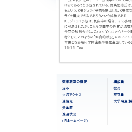
けるであろうと予想されている．尾高悠志氏は
るという，Kモジュライ予想を提出した．K安定
ライを構成できるであろうという哲学である．
Kモジュライ予想は，負曲率の場合，Fano多様体
に解決されたが，これらの曲率の性質が混在す
今回の談話会では，Calabi-Yauファイ
材として，このような「混合的状況」においてK
背景となる幾何学的直感や現在直面している困
16:15- Tea
フ
数学教室の概要
構成員
ッ
沿革
教員
タ
交通アクセス
研究員
ー
連絡先
大学院生(博
メ
ニ
受賞歴
ュ
進路状況
ー
(旧ホームページ)
［日
本