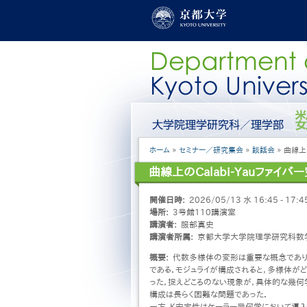
メ
イ
ン
コ
ン
テ
ン
ツ
に
グ
移
ロ
動
ー
パ
ホーム
セミナー／研究集会
談話会
曲線上の
バ
ン
ル
曲線上のCalabi-Yauファイ
く
メ
ず
ニ
開催日時
2026/05/13 水 16:45 - 17:4
ュ
場所
3号館110講演室
ー
講演者
服部真史
［日
講演者所属
京都大学大学院理学研究科数
本
語］
概要
代数多様体の変形は重要な概念であり
である．モジュライが構成されると，多様体が
った，捉えどころのない現象が，具体的な幾何
構成は長らく困難な問題であった．
一方，K安定性はケーラー幾何学において導