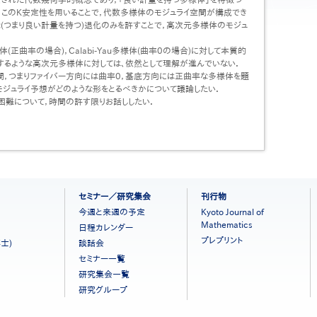
，このK安定性を用いることで，代数多様体のモジュライ空間が構成でき
な(つまり良い計量を持つ)退化のみを許すことで，高次元多様体のモジュ
(正曲率の場合)，Calabi-Yau多様体(曲率0の場合)に対して本質的
るような高次元多様体に対しては、依然として理解が進んでいない．
バー空間，つまりファイバー方向には曲率0，基底方向には正曲率な多様体を題
モジュライ予想がどのような形をとるべきかについて議論したい．
難について，時間の許す限りお話ししたい．
セミナー／研究集会
刊行物
今週と来週の予定
Kyoto Journal of
Mathematics
日程カレンダー
プレプリント
士)
談話会
セミナー一覧
研究集会一覧
研究グループ