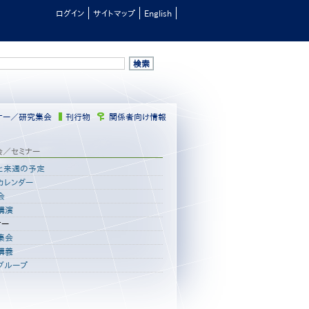
ログイン
サイトマップ
English
ナー／研究集会
刊行物
関係者向け情報
会／セミナー
と来週の予定
カレンダー
会
講演
ナー
集会
講義
グループ