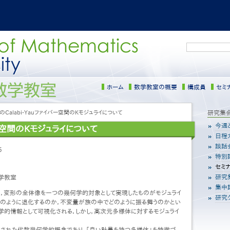
検
索
ホーム
数学教室の概要
構成員
セミ
Calabi-Yauファイバー空間のKモジュライについて
サ
研究集
イ
今週
バー空間のKモジュライについて
ド
日程
メ
談話
5
ニ
特別
ュ
セミ
ー
研究
学教室
［日
本
集中
，変形の全体像を一つの幾何学的対象として実現したものがモジュライ
語］
研究
どのように退化するのか，不変量が族の中でどのように振る舞うのかとい
学的情報として可視化される．しかし，高次元多様体に対するモジュライ
入された代数幾何学的概念であり，「良い計量を持つ多様体」を特徴づ