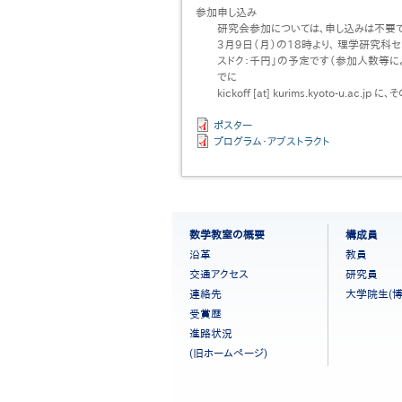
参加申し込み
研究会参加については、申し込みは不要で
3月9日（月）の18時より、 理学研究科
スドク：千円」の予定です（参加人数等に
でに
kickoff [at] kurims.kyoto-u.
ポスター
プログラム・アブストラクト
フ
数学教室の概要
構成員
ッ
沿革
教員
タ
交通アクセス
研究員
ー
連絡先
大学院生(博
メ
ニ
受賞歴
ュ
進路状況
ー
(旧ホームページ)
［日
本
語］