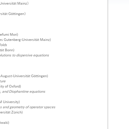
niversität Mainz）
sität Göttingen）
efumi Mori)
s Gutenberg-Universität Mainz)
folds
tät Bonn)
lutions to dispersive equations
ugust-Universität Göttingen)
ture
ty of Oxford)
s, and Diophantine equations
M University)
 and geometry of operator spaces
rsität Zürich)
iwaki)