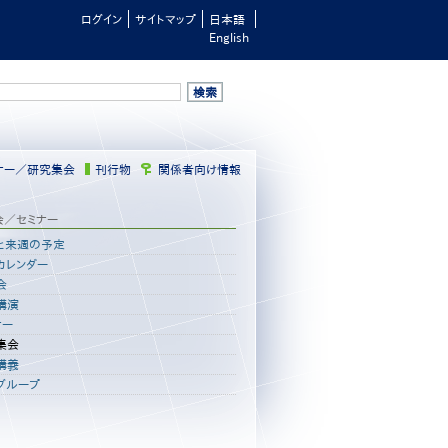
ログイン
サイトマップ
日本語
English
ナー／研究集会
刊行物
関係者向け情報
会／セミナー
と来週の予定
カレンダー
会
講演
ナー
集会
講義
グループ