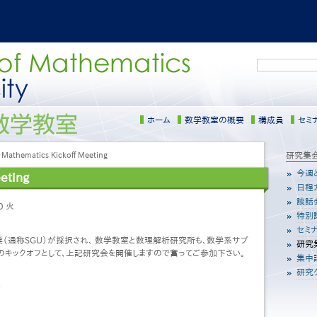
検
索
ホーム
数学教室の概要
構成員
セミ
Mathematics Kickoff Meeting
サ
研究集
イ
今週
eting
ド
日程
メ
談話
0 火
ニ
特別
ュ
セミ
ー
（通称SGU）が採択され、 数学教室と数理解析研究所も、数学系サブ
研究
［日
系のキックオフとして、上記研究会を開催しますので奮ってご参加下さい。
本
集中
語］
研究
）