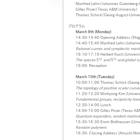
Manfred Lehn（Johannes Gutenberg-U
Gilles Pisier（Texas A&M University）
Thomas Schick（Georg-August-Univer
プログラム
March 9th (Monday)
14:30-14:40 Opening Address (Shig
14:40-15:40 Manfred Lehn (Johanne
Rational curves and symplectic mani
16:10-17:10 Herbert Koch (Universi
p
p
The spaces
and
and global so
U
U
p
V
V
p
18:00- Reception
March 10th (Tuesday)
10:00-11:00 Thomas Schick (Georg-A
The topology of positive scalar curva
11:20-12:20 Minhyong Kim (Universi
Fundamental groups, reciprocity law
12:20-14:00 Lunch
14:00-15:00 Gilles Pisier (Texas A&
Quantum expanders, random matrices
15:30-16:30 Erwin Bolthausen (Unive
Random polymers
16:30- Closing Address (Atsushi Mor