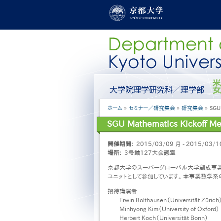
メ
イ
ン
コ
ン
テ
ン
ツ
に
グ
移
ロ
動
ー
パ
ホーム
セミナー／研究集会
研究集会
SGU 
バ
ン
ル
SGU Mathematics Kickoff Me
く
メ
ず
ニ
開催期間
2015/03/09 月 - 2015/03/1
ュ
場所
3号館127大会議室
ー
［日
京都大学のスーパーグローバル大学創成事業
本
ユニットとして参加しています。 本事業数学
語］
招待講演者
Erwin Bolthausen（Universität Zürich
Minhyong Kim（University of Oxford）
Herbert Koch（Universität Bonn）