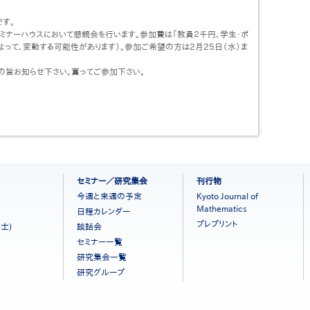
す。
セミナーハウスにおいて懇親会を行います。参加費は「教員２千円、学生・ポ
よって、変動する可能性があります）。参加ご希望の方は2月25日（水）ま
ac.jp に、その旨お知らせ下さい。奮ってご参加下さい。
セミナー／研究集会
刊行物
今週と来週の予定
Kyoto Journal of
Mathematics
日程カレンダー
プレプリント
士)
談話会
セミナー一覧
研究集会一覧
研究グループ