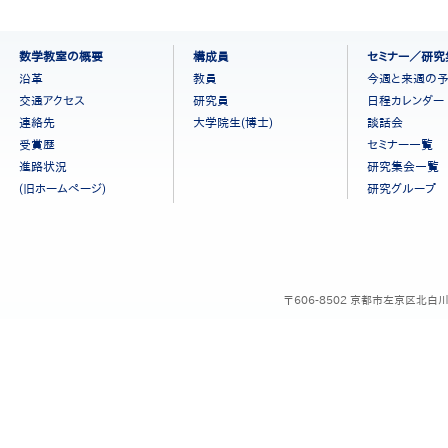
フ
数学教室の概要
構成員
セミナー／研究
ッ
沿革
教員
今週と来週の
タ
交通アクセス
研究員
日程カレンダー
ー
連絡先
大学院生(博士)
談話会
メ
ニ
受賞歴
セミナー一覧
ュ
進路状況
研究集会一覧
ー
(旧ホームページ)
研究グループ
［日
本
語］
〒606-8502 京都市左京区北