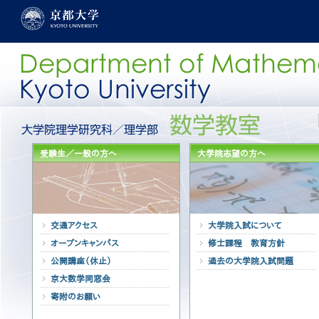
メ
イ
ン
コ
ン
テ
ン
ツ
に
グ
移
ロ
動
ー
受験生／一般の方へ
大学院志望の方へ
バ
ル
メ
ニ
ュ
ー
交通アクセス
大学院入試について
［日
オープンキャンパス
修士課程 教育方針
本
語］
公開講座（休止）
過去の大学院入試問題
京大数学同窓会
寄附のお願い