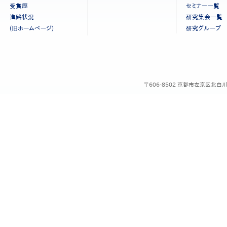
ニ
受賞歴
セミナー一覧
ュ
進路状況
研究集会一覧
ー
(旧ホームページ)
研究グループ
［日
本
語］
〒606-8502 京都市左京区北