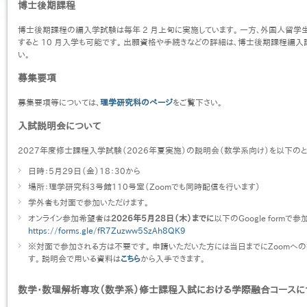
博士後期課程
博士後期課程の編入学試験は毎年 2 月上旬に実施しています。 一方、外国人留学
すると 10 月入学も可能です。 出願資格や手続きなどの詳細は、博士後期課程編入
い。
募集要項
募集要項等については、
理学研究科のページ
をご覧下さい。
入試説明会について
2027年度修士課程入学試験（2026年夏実施）の説明会（数学系向け）を以下のと
日時：5月29日（金）18：30から
場所：理学研究科3号館110号室（Zoomでも同時配信を行います）
学外者も対面で参加いただけます。
オンライン参加希望者は
2026年5月28日（木）までに
以下のGoogle formで
https://forms.gle/fR7Zuzww5SzAh8QK9
※対面で参加される方は不要です。 申請いただいた方には当日までにZoomへ
す。 説明会で用いる資料は
こちら
から入手できます。
数学・数理解析専攻（数学系）修士課程入試における学際融合コースに