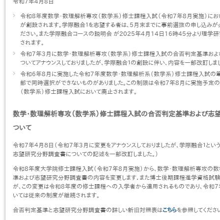
令和7年4月8日
令和8年度数学・数理解析専攻（数学系）修士課程入試（令和7年8月実施）にお
が創設されます。学際融合１を志望する者は、5月末までに事前選抜の申し込みが
ださい。また学際融合コースの説明会 が2025年4月14日16時45分より理学
されます。
令和7年3月に数学・数理解析専攻（数学系）修士課程入試の合否判定基準お
ついてアナウンスしておりましたが、学際融合１の創設に伴い、内容を一部改訂しま
令和6年8月に実施した令和7年度数学・数理解析系（数学系）修士課程入試の
部で同時選択ができないものがありました。この制限は令和7年8月に実施予定
（数学系）修士課程入試において廃止されます。
数学・数理解析専攻（数学系）修士課程入試の合否判定基準および志
ついて
令和7年４月８日（令和7年3月に変更をアナウンスしておりましたが、学際融合１とい
志望研究分野調査書についての記述を一部改訂しました。）
令和8年度大学院修士課程入試（令和7年8月実施）から、数学・数理解析専攻の
準および志望研究分野調査書の内容を変更します．また博士後期課程進学資格試験（
が、この変更は令和8年度の修士課程への入学者から適用されるものであり、令和
いては従来の制度が継続されます。
合否判定基準と志望研究分野調査書の詳しい新旧対照表は
こちら
を参照してくださ