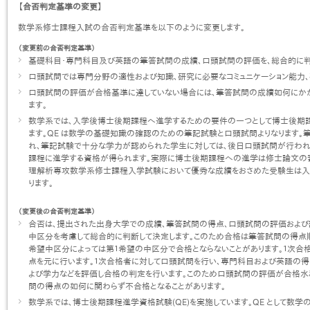
【合否判定基準の変更】
数学系修士課程入試の合否判定基準を以下のように変更します。
（変更前の合否判定基準）
基礎科目・専門科目及び英語の筆答試問の成績、口頭試問の評価を、総合的に判
口頭試問では専門分野の適性および知識、研究に必要なコミュニケーション能力、
口頭試問の評価が合格基準に達していない場合には、筆答試問の成績如何にかか
ます。
数学系では、入学後博士後期課程へ進学するための要件の一つとして博士後期課
ます。QE は数学の基礎知識の確認のための筆記試験と口頭試問よりなります。
れ、筆記試験で十分な学力が認められた学生に対しては、後日口頭試問が行われ
課程に進学する資格が得られます。実際に博士後期課程への進学は修士論文の審
理解析専攻数学系修士課程入学試験において優秀な成績をおさめた受験生は入学
ります。
（変更後の合否判定基準）
合否は、提出された出身大学での成績、筆答試問の得点、口頭試問の評価および
中区分を考慮して総合的に判断して決定します。このため合格は筆答試問の得点順
希望中区分によっては第１希望の中区分で合格とならないことがあります。１次合
点を元に行います。１次合格者に対して口頭試問を行い、専門科目および英語の
よび学力などを評価し合格の判定を行います。このため口頭試問の評価が合格水
問の得点の如何に関わらず不合格となることがあります。
数学系では、博士後期課程進学資格試験(QE)を実施しています。QE として数