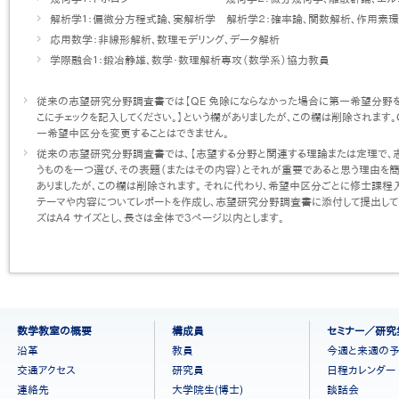
解析学１：偏微分方程式論、実解析学 解析学２：確率論、関数解析、作用素環
応用数学：非線形解析、数理モデリング、データ解析
学際融合１：鍛冶静雄、数学・数理解析専攻（数学系）協力教員
従来の志望研究分野調査書では【QE 免除にならなかった場合に第一希望分野
こにチェックを記入してください。】という欄がありましたが、この欄は削除されます
一希望中区分を変更することはできません。
従来の志望研究分野調査書では、【志望する分野と関連する理論または定理で、
うものを一つ選び、その表題（またはその内容）とそれが重要であると思う理由を簡
ありましたが、この欄は削除されます。 それに代わり、希望中区分ごとに修士課
テーマや内容についてレポートを作成し、志望研究分野調査書に添付して提出して
ズはA4 サイズとし、長さは全体で３ページ以内とします。
フ
数学教室の概要
構成員
セミナー／研究
ッ
沿革
教員
今週と来週の
タ
交通アクセス
研究員
日程カレンダー
ー
連絡先
大学院生(博士)
談話会
メ