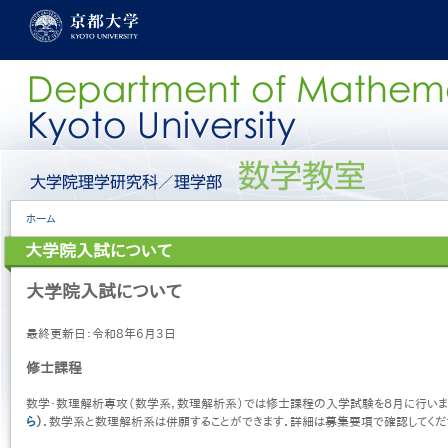
メ
イ
ン
コ
ン
テ
ン
ツ
に
グ
移
ロ
動
ー
パ
ホーム
バ
ン
ル
大学院入試について
く
メ
ず
ニ
大学院入試について
ュ
ー
［日
最終更新日：令和8年6月3日
本
語］
修士課程
数学・数理解析専攻（数学系，数理解析系）では修士課程の入学試験を８月に行いま
ら
）
．数学系と数理解析系は併願することができます．詳細は募集要項で確認してくだ