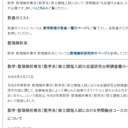
数学・数理解析専攻（数学系）修士課程入試において、学際融合１を志望する者は、
が必要です。詳しくは
こちら
をご覧ください。
教員のリスト
教員のリストについては、
数学教室の教員一覧のページ
をご覧下さい。 各教員がど
参照してください。
数理解析系
数学・数理解析専攻 数理解析系については
数理解析研究所のページ
を参照してくだ
数学・数理解析専攻（数学系）修士課程入試の志望研究分野調査書の
令和8年4月23日
令和8年度数学・数理解析専攻（数学系）修士課程入試における志望研究分野調査書
学の内容に関して、志願者自身によって得られた結果でオリジナルと思われるものが
まいません。」という項目は、令和９年度数学・数理解析専攻（数学系）修士課程入
おいて削除しました．
数学・数理解析専攻（数学系）修士課程入試における学際融合コース
について