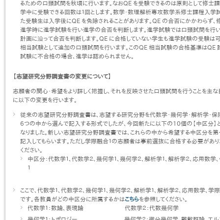
るための口頭試問を秋頃に行います。なおQE を受験できるのは原則として修士課
学中に受験できる回数は１回とします。数学・数理解析専攻数学系修士課程入学
た受験生は入学後にQE を免除されることがあります。QE の合否にかかわらず
進学時に進学試験を行い進学の合否を判断します。進学試験では口頭試問を行
計画に沿って合否を判断します。QE に合格していない学生も進学試験の受験は
相当試験として追加の口頭試問を行います。このQE 相当試験の合格基準はQE 試
試験に不合格の場合、進学は認められません。
【志望研究分野調査書の変更について】
志願者の関心・希望をより詳しく把握し、それを反映させた口頭試問を行うことを主
に以下の変更を行います。
従来の志望研究分野調査書は、志望する研究分野を代数学・幾何学・解析学・保
6つの中から選んで記入する形式でしたが、今回新たに以下の10個の【中区分】
なりました。新しい志望研究分野調査書では、これらの中から希望する中区分を
記入してもらいます。ただし学際融合１の志願者は事前選抜に合格する必要があり
ください。
中区分：代数学１、代数学２、幾何学１、幾何学２、解析学１、解析学２、応用数
１
ここで、代数学１、代数学２、幾何学１、幾何学２、解析学１、解析学２、応用数学、
です。各教員がどの中区分に所属するかは
こちら
を参照してください。
代数学１：数論、表現論 代数学２：代数幾何学
幾何学１：トポロジー 幾何学２：微分幾何学、離散群論、エル