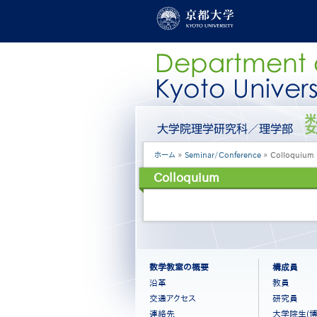
メ
イ
ン
コ
ン
テ
ン
ツ
に
グ
移
ロ
動
ー
パ
ホーム
Seminar/Conference
Colloquium
バ
ン
ル
Colloquium
く
メ
ず
ニ
ュ
ー
［日
本
語］
フ
数学教室の概要
構成員
ッ
沿革
教員
タ
交通アクセス
研究員
ー
連絡先
大学院生(博
メ