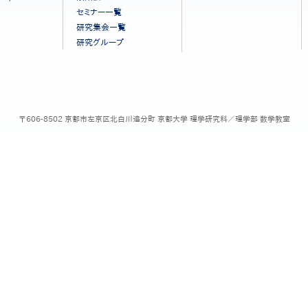
セミナー一覧
研究集会一覧
研究グループ
〒606-8502 京都市左京区北白川追分町 京都大学 理学研究科／理学部 数学教室