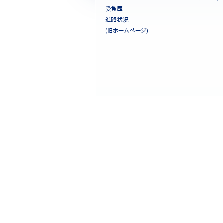
ニ
受賞歴
ュ
進路状況
ー
(旧ホームページ)
［日
本
語］