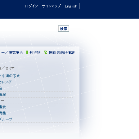
ログイン
サイトマップ
English
ナー／研究集会
刊行物
関係者向け情報
会／セミナー
と来週の予定
カレンダー
会
講演
ナー
集会
講義
グループ