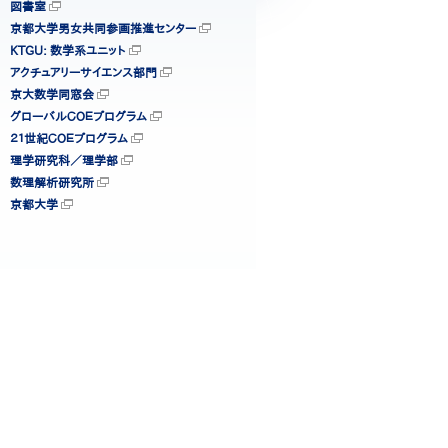
図書室
京都大学男女共同参画推進センター
KTGU: 数学系ユニット
アクチュアリーサイエンス部門
京大数学同窓会
グローバルＣＯＥプログラム
２１世紀ＣＯＥプログラム
理学研究科／理学部
数理解析研究所
京都大学