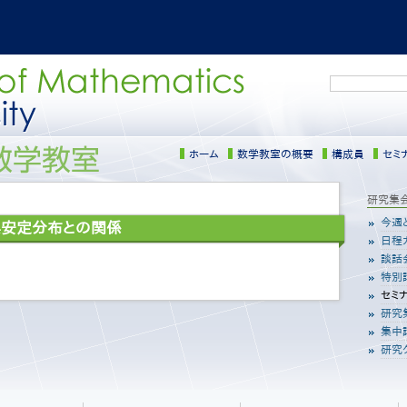
検
索
ホーム
数学教室の概要
構成員
セミ
サ
研究集
イ
今週
典安定分布との関係
ド
日程
メ
談話
ニ
特別
ュ
セミ
ー
研究
［日
本
集中
語］
研究