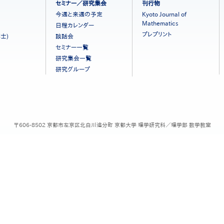
セミナー／研究集会
刊行物
今週と来週の予定
Kyoto Journal of
Mathematics
日程カレンダー
プレプリント
士)
談話会
セミナー一覧
研究集会一覧
研究グループ
〒606-8502 京都市左京区北白川追分町 京都大学 理学研究科／理学部 数学教室