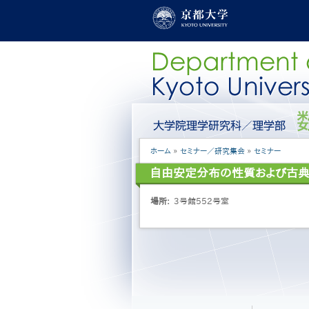
メ
イ
ン
コ
ン
テ
ン
ツ
に
グ
移
ロ
動
ー
パ
ホーム
セミナー／研究集会
セミナー
バ
ン
ル
自由安定分布の性質および古
く
メ
ず
ニ
場所
3号館552号室
ュ
ー
［日
本
語］