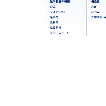
フ
数学教室の概要
構成員
ッ
沿革
教員
タ
交通アクセス
研究員
ー
連絡先
大学院生(博
メ
ニ
受賞歴
ュ
進路状況
ー
(旧ホームページ)
［日
本
語］