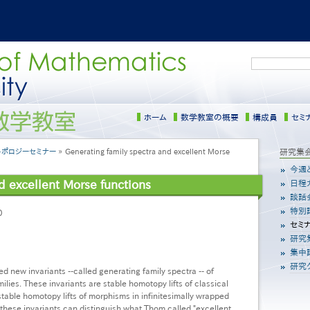
検
索
ホーム
数学教室の概要
構成員
セミ
トポロジーセミナー
Generating family spectra and excellent Morse
サ
研究集
イ
今週
ド
d excellent Morse functions
日程
メ
談話
ニ
特別
0
ュ
セミ
ー
研究
［日
本
集中
語］
研究
ed new invariants --called generating family spectra -- of
lies. These invariants are stable homotopy lifts of classical
stable homotopy lifts of morphisms in infinitesimally wrapped
 these invariants can distinguish what Thom called "excellent