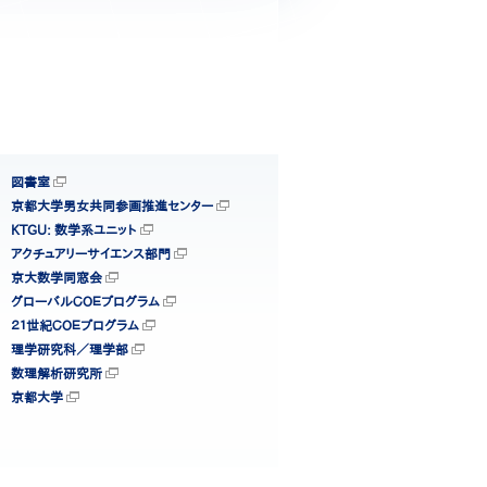
図書室
京都大学男女共同参画推進センター
KTGU: 数学系ユニット
アクチュアリーサイエンス部門
京大数学同窓会
グローバルＣＯＥプログラム
２１世紀ＣＯＥプログラム
理学研究科／理学部
数理解析研究所
京都大学