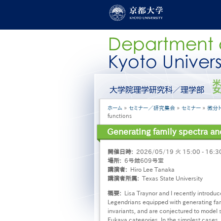
メ
イ
ン
コ
ン
テ
ン
ツ
に
グ
移
ロ
動
ー
パ
ホーム
セミナー／研究集会
セミナー
微分
バ
ン
functions
ル
く
メ
Generating family spectra an
ず
ニ
ュ
開催日時
2026/05/19 火 15:00 - 16:3
ー
場所
6号館609号室
［日
講演者
Hiro Lee Tanaka
本
講演者所属
Texas State University
語］
概要
Lisa Traynor and I recently introduc
Legendrians equipped with generating fami
invariants, and are conjectured to model 
Fukaya categories. In the simplest cases,