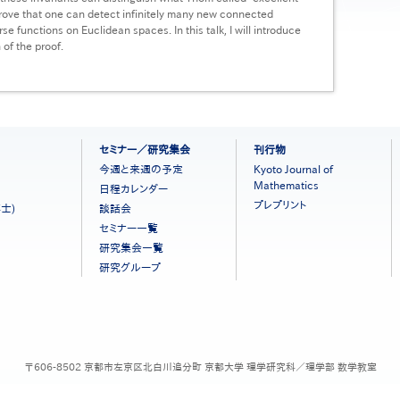
prove that one can detect infinitely many new connected
 functions on Euclidean spaces. In this talk, I will introduce
of the proof.
セミナー／研究集会
刊行物
今週と来週の予定
Kyoto Journal of
Mathematics
日程カレンダー
プレプリント
士)
談話会
セミナー一覧
研究集会一覧
研究グループ
〒606-8502 京都市左京区北白川追分町 京都大学 理学研究科／理学部 数学教室