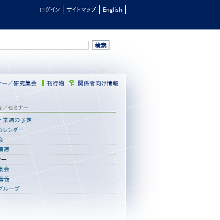
ログイン
サイトマップ
English
ナー／研究集会
刊行物
関係者向け情報
会／セミナー
と来週の予定
カレンダー
会
講演
ナー
集会
講義
グループ