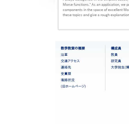
Morse functions." As an application, we 
components in the space of excellent Morse
these topics and give a rough explanation 
フ
数学教室の概要
構成員
ッ
沿革
教員
タ
交通アクセス
研究員
ー
連絡先
大学院生(博
メ
ニ
受賞歴
ュ
進路状況
ー
(旧ホームページ)
［日
本
語］