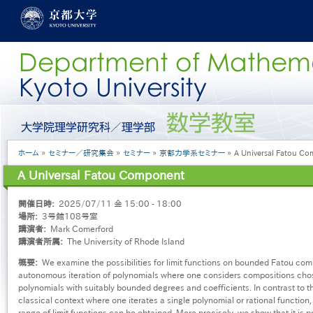
メ
イ
ン
コ
ン
テ
ン
ツ
に
グ
移
ロ
動
ー
パ
ホーム
セミナー／研究集会
セミナー
京都力学系セミナー
A Universal Fatou C
バ
ン
ル
A Universal Fatou Component
く
メ
ず
ニ
開催日時
2025/07/11 金 15:00 - 18:00
ュ
場所
3号館108号室
ー
講演者
Mark Comerford
［日
講演者所属
The University of Rhode Island
本
語］
概要
We examine the possibilities for limit functions on bounded Fatou com
autonomous iteration of polynomials where one considers compositions ch
polynomials with suitably bounded degrees and coefficients. In contrast to th
classical context where one iterates a single polynomial or rational function,
range of limit functions can be obtained. More precisely, we show that it is p