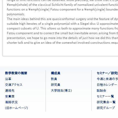
\emph{whole} of the classical Schlicht family of normalized univalent function
functions on a \emph{single} Fatou component for a \emph{single} bounde
polynomials.
The main ideas behind this are quasiconformal surgery and the feature of d
suitable high iterates of a single polynomial with a Siegel disc U approximate
compact subsets of U. This allows us both to approximate many functions fro
Fatou component and to correct the small but inevitable errors arising from 
presentation, we hope to go more into the details of just how we did this than
shorter talk and to give an idea of the somewhat involved constructions requir
フ
数学教室の概要
構成員
セミナー／研究
ッ
沿革
教員
今週と来週の
タ
交通アクセス
研究員
日程カレンダー
ー
連絡先
大学院生(博士)
談話会
メ
ニ
受賞歴
セミナー一覧
ュ
進路状況
研究集会一覧
ー
(旧ホームページ)
研究グループ
［日
本