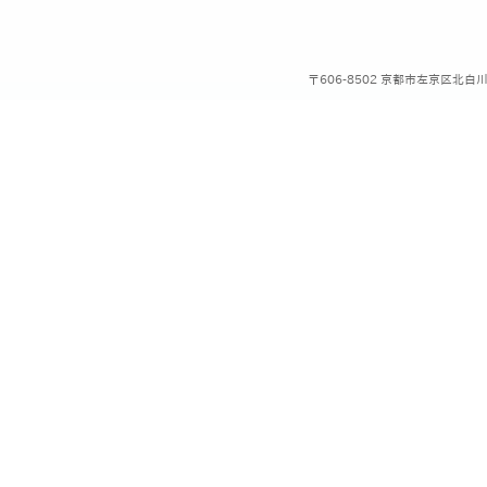
語］
〒606-8502 京都市左京区北