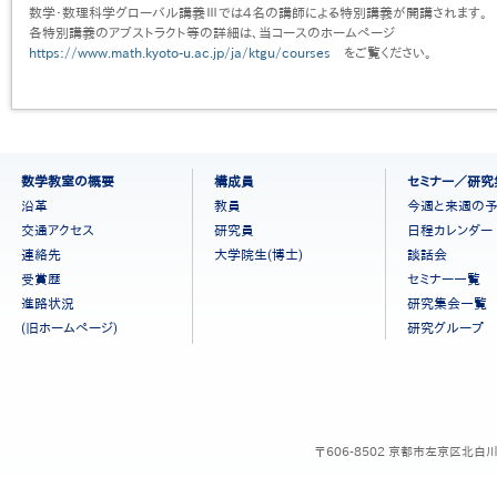
数学・数理科学グローバル講義Ⅲでは4名の講師による特別講義が開講されます。
各特別講義のアブストラクト等の詳細は、当コースのホームページ
https://www.math.kyoto-u.ac.jp/ja/ktgu/courses
をご覧ください。
フ
数学教室の概要
構成員
セミナー／研究
ッ
沿革
教員
今週と来週の
タ
交通アクセス
研究員
日程カレンダー
ー
連絡先
大学院生(博士)
談話会
メ
ニ
受賞歴
セミナー一覧
ュ
進路状況
研究集会一覧
ー
(旧ホームページ)
研究グループ
［日
本
語］
〒606-8502 京都市左京区北