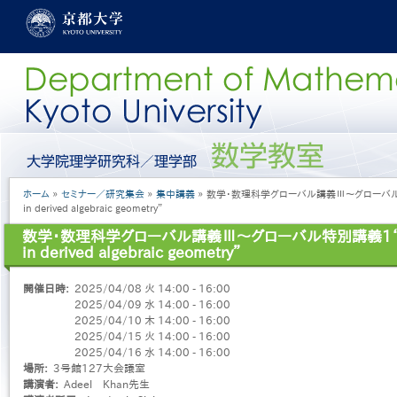
メ
イ
ン
コ
ン
テ
ン
ツ
に
グ
移
ロ
動
ー
パ
ホーム
セミナー／研究集会
集中講義
数学・数理科学グローバル講義Ⅲ～グローバル特別講義1
バ
ン
in derived algebraic geometry”
ル
く
メ
数学・数理科学グローバル講義Ⅲ～グローバル特別講義1“Fourie
ず
ニ
in derived algebraic geometry”
ュ
ー
開催日時
2025/04/08 火 14:00 - 16:00
［日
2025/04/09 水 14:00 - 16:00
本
2025/04/10 木 14:00 - 16:00
語］
2025/04/15 火 14:00 - 16:00
2025/04/16 水 14:00 - 16:00
場所
3号館127大会議室
講演者
Adeel Khan先生