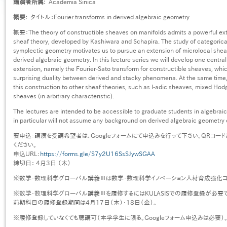
講演者所属
Academia Sinica
概要
タイトル：Fourier transforms in derived algebraic geometry
概要：The theory of constructible sheaves on manifolds admits a powerful ext
sheaf theory, developed by Kashiwara and Schapira. The study of categorical 
symplectic geometry motivates us to pursue an extension of microlocal sheaf
derived algebraic geometry. In this lecture series we will develop one centr
extension, namely the Fourier-Sato transform for constructible sheaves, which 
surprising duality between derived and stacky phenomena. At the same time, w
this construction to other sheaf theories, such as l-adic sheaves, mixed Ho
sheaves (in arbitrary characteristic).
The lectures are intended to be accessible to graduate students in algebrai
in particular will not assume any background on derived algebraic geometry o
要申込：講演を受講希望者は、Googleフォームにて申込みを行って下さい。QRコード
ください。
申込URL：
https://forms.gle/S7y2U16SsSJywSGAA
締切日： 4月3日 （木）
※数学・数理科学グローバル講義Ⅲは数学・数理科学イノベーション人材育成強化コ
※数学・数理科学グローバル講義Ⅲを履修するにはKULASISでの履修登録が必要で
前期科目の履修登録期間は4月17日（木）・18日（金）。
※履修登録していなくても聴講可（本学学生に限る。Googleフォーム申込みは必要）