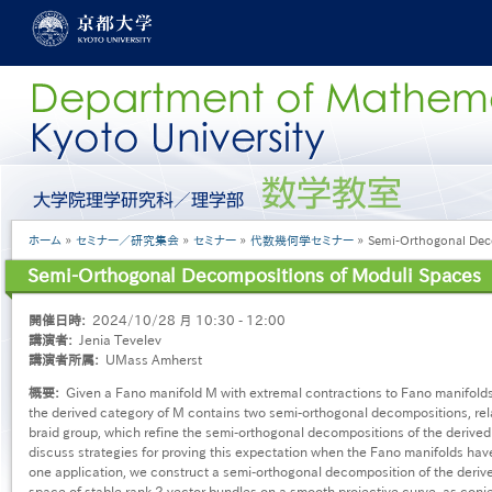
メ
イ
ン
コ
ン
テ
ン
ツ
に
グ
移
ロ
動
ー
パ
ホーム
セミナー／研究集会
セミナー
代数幾何学セミナー
Semi-Orthogonal Deco
バ
ン
ル
Semi-Orthogonal Decompositions of Moduli Spaces
く
メ
ず
ニ
開催日時
2024/10/28 月 10:30 - 12:00
ュ
講演者
Jenia Tevelev
ー
講演者所属
UMass Amherst
［日
本
概要
Given a Fano manifold M with extremal contractions to Fano manifolds 
語］
the derived category of M contains two semi-orthogonal decompositions, rela
braid group, which refine the semi-orthogonal decompositions of the derived c
discuss strategies for proving this expectation when the Fano manifolds have
one application, we construct a semi-orthogonal decomposition of the deriv
space of stable rank 2 vector bundles on a smooth projective curve, as con