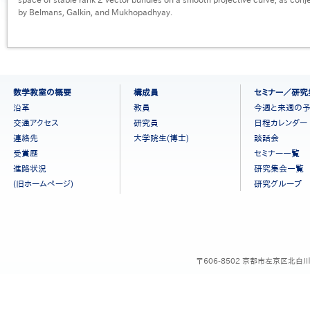
by Belmans, Galkin, and Mukhopadhyay.
フ
数学教室の概要
構成員
セミナー／研究
ッ
沿革
教員
今週と来週の
タ
交通アクセス
研究員
日程カレンダー
ー
連絡先
大学院生(博士)
談話会
メ
ニ
受賞歴
セミナー一覧
ュ
進路状況
研究集会一覧
ー
(旧ホームページ)
研究グループ
［日
本
語］
〒606-8502 京都市左京区北