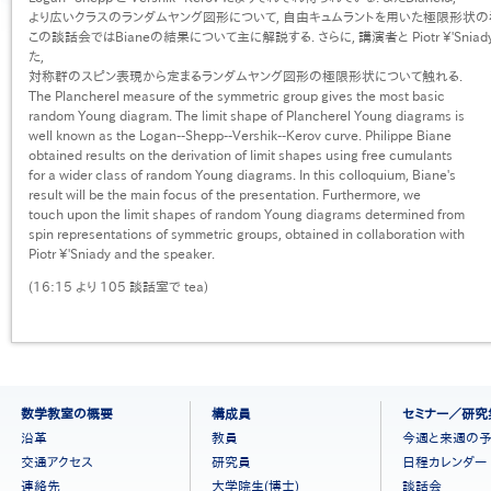
より広いクラスのランダムヤング図形について, 自由キュムラントを用いた極限形状の
この談話会ではBianeの結果について主に解説する. さらに, 講演者と Piotr \'Sn
た,
対称群のスピン表現から定まるランダムヤング図形の極限形状について触れる.
The Plancherel measure of the symmetric group gives the most basic
random Young diagram. The limit shape of Plancherel Young diagrams is
well known as the Logan--Shepp--Vershik--Kerov curve. Philippe Biane
obtained results on the derivation of limit shapes using free cumulants
for a wider class of random Young diagrams. In this colloquium, Biane's
result will be the main focus of the presentation. Furthermore, we
touch upon the limit shapes of random Young diagrams determined from
spin representations of symmetric groups, obtained in collaboration with
Piotr \'Sniady and the speaker.
(16:15 より 105 談話室で tea)
フ
数学教室の概要
構成員
セミナー／研究
ッ
沿革
教員
今週と来週の
タ
交通アクセス
研究員
日程カレンダー
ー
連絡先
大学院生(博士)
談話会
メ