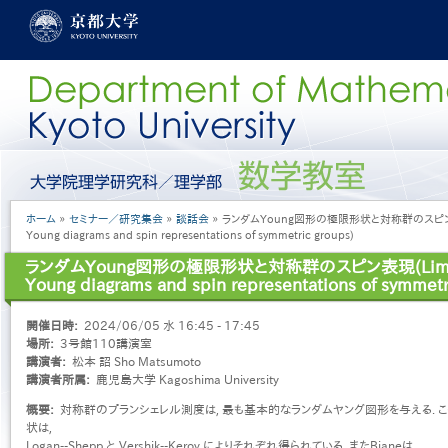
メ
イ
ン
コ
ン
テ
ン
ツ
に
グ
移
ロ
動
ー
パ
ホーム
セミナー／研究集会
談話会
ランダムYoung図形の極限形状と対称群のスピン表現(Li
バ
ン
Young diagrams and spin representations of symmetric groups)
ル
く
メ
ランダムYoung図形の極限形状と対称群のスピン表現(Limit sh
ず
ニ
Young diagrams and spin representations of symmetr
ュ
ー
開催日時
2024/06/05 水 16:45 - 17:45
［日
場所
3号館110講演室
本
講演者
松本 詔 Sho Matsumoto
語］
講演者所属
鹿児島大学 Kagoshima University
概要
対称群のプランシェレル測度は, 最も基本的なランダムヤング図形を与える. 
状は,
Logan--Shepp と Vershik--Kerov によりそれぞれ得られている. またBianeは,