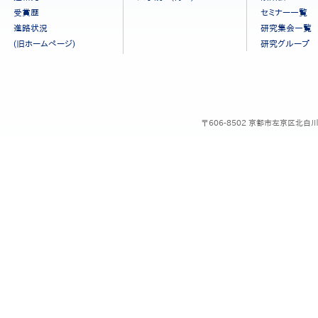
ニ
受賞歴
セミナー一覧
ュ
進路状況
研究集会一覧
ー
(旧ホームページ)
研究グループ
［日
本
語］
〒606-8502 京都市左京区北