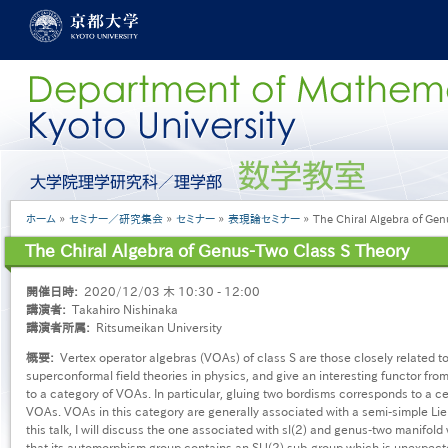
メ
イ
ン
コ
ン
テ
ン
ツ
に
グ
移
ロ
動
ー
パ
ホーム
セミナー／研究集会
セミナー
表現論セミナー
The Chiral Algebra of Gen
バ
ン
ル
The Chiral Algebra of Genus-Two Class S Theory
く
メ
ず
ニ
開催日時
2020/12/03 木 10:30 - 12:00
ュ
講演者
Takahiro Nishinaka
ー
講演者所属
Ritsumeikan University
［日
本
概要
Vertex operator algebras (VOAs) of class S are those closely related 
語］
superconformal field theories in physics, and give an interesting functor fro
to a category of VOAs. In particular, gluing two bordisms corresponds to a c
VOAs. VOAs in this category are generally associated with a semi-simple Lie
this talk, I will discuss the one associated with sl(2) and genus-two manifol
that its automorphism group contains an SU(2) sub-group which is unexpect