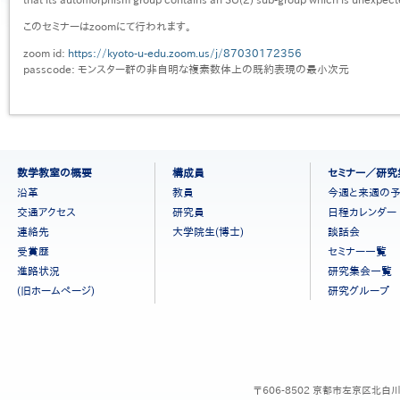
このセミナーはzoomにて行われます。
zoom id:
https://kyoto-u-edu.zoom.us/j/87030172356
passcode: モンスター群の非自明な複素数体上の既約表現の最小次元
フ
数学教室の概要
構成員
セミナー／研究
ッ
沿革
教員
今週と来週の
タ
交通アクセス
研究員
日程カレンダー
ー
連絡先
大学院生(博士)
談話会
メ
ニ
受賞歴
セミナー一覧
ュ
進路状況
研究集会一覧
ー
(旧ホームページ)
研究グループ
［日
本
語］
〒606-8502 京都市左京区北