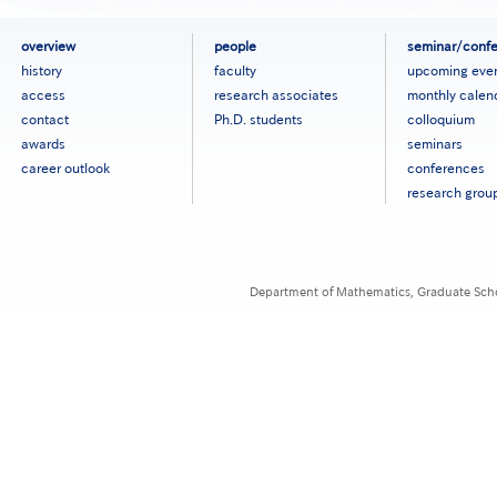
フ
overview
people
seminar/conf
ッ
history
faculty
upcoming eve
タ
access
research associates
monthly calen
ー
contact
Ph.D. students
colloquium
メ
ニ
awards
seminars
ュ
career outlook
conferences
ー
research grou
［英
語］
Department of Mathematics, Graduate Schoo