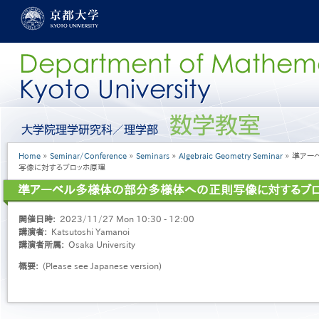
Skip
to
main
content
グ
ロ
ー
Breadcrumb
Home
Seminar/Conference
Seminars
Algebraic Geometry Seminar
準アー
バ
写像に対するブロッホ原理
ル
メ
準アーベル多様体の部分多様体への正則写像に対するブ
ニ
ュ
開催日時
2023/11/27 Mon 10:30 - 12:00
ー
講演者
Katsutoshi Yamanoi
［英
講演者所属
Osaka University
語］
概要
(Please see Japanese version)