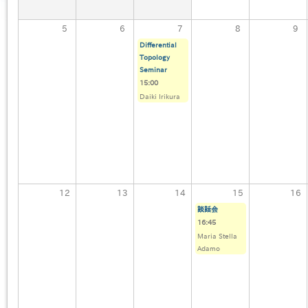
5
6
7
8
9
Differential
Topology
Seminar
15:00
Daiki Irikura
12
13
14
15
16
談話会
16:45
Maria Stella
Adamo