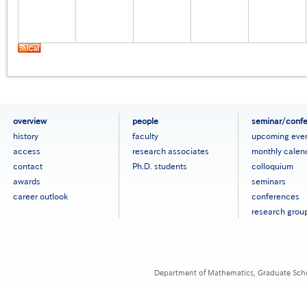
フ
overview
people
seminar/conf
ッ
history
faculty
upcoming eve
タ
access
research associates
monthly calen
ー
contact
Ph.D. students
colloquium
メ
ニ
awards
seminars
ュ
career outlook
conferences
ー
research grou
［英
語］
Department of Mathematics, Graduate Schoo