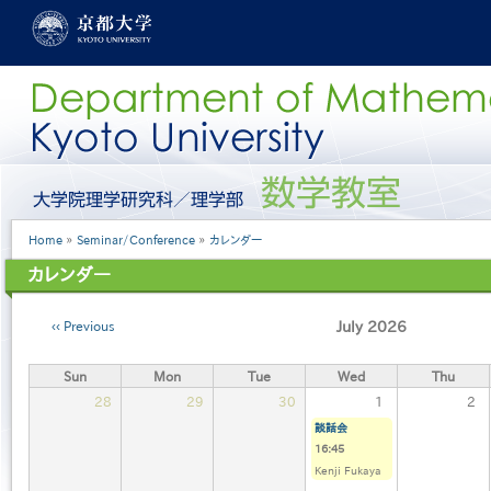
Skip
to
main
content
グ
ロ
ー
Breadcrumb
Home
Seminar/Conference
カレンダー
バ
ル
カレンダー
メ
ニ
Pagination
ュ
Previous
July 2026
ー
［英
Sun
Mon
Tue
Wed
Thu
語］
28
29
30
1
2
談話会
16:45
Kenji Fukaya