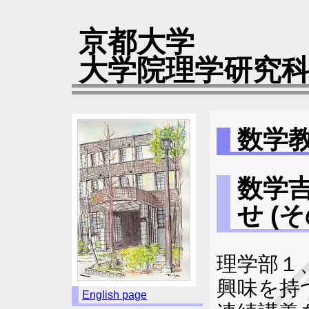
京都大学
大学院理学研究科
数学
数学
せ (そ
理学部１
興味を持
English page