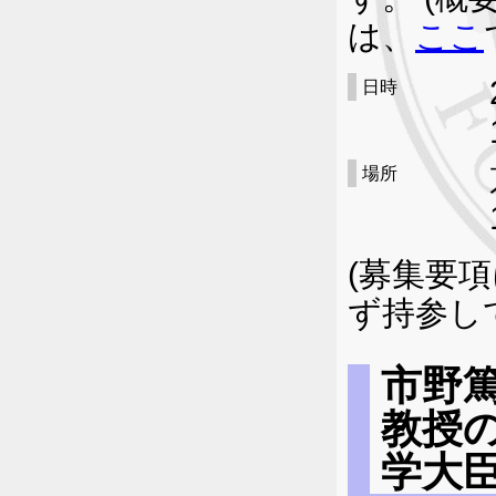
は、
ここ
日時
場所
(募集要
ず持参し
市野
教授
学大