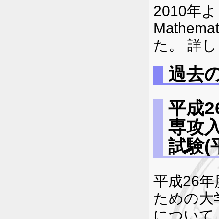
2010年より
Mathe
た。 詳
過去
平成
専攻
試験(
平成26
ための大
について