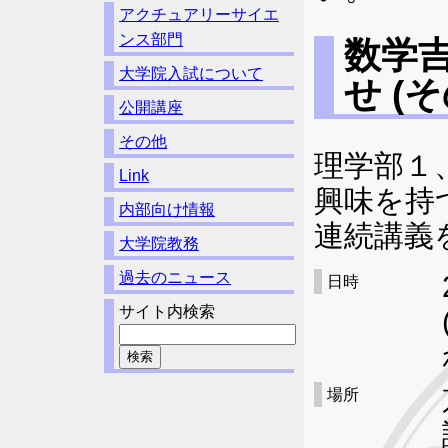
アクチュアリーサイエ
ンス部門
数学
大学院入試について
せ (そ
公開講座
その他
理学部１
Link
興味を持
内部向け情報
連続講義
大学院教務
過去のニュース
日時
サイト内検索
場所