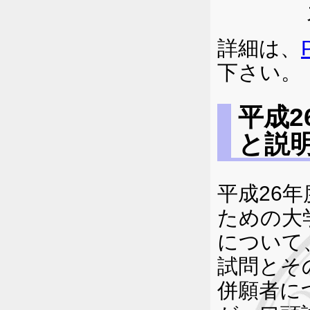
詳細は、
下さい。
平成
と説
平成26
ための大
について
試問とそ
併願者に