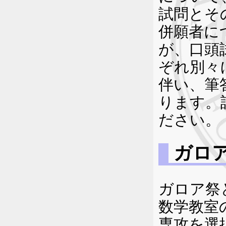
試問とそ
併願者に
が、口頭
ぞれ別々
伴い、筆
ります。
ださい。
ガロア
ガロア祭
数学教室
専攻を選