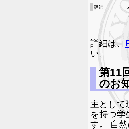
講師
詳細は、
い。
第1
のお
主として
を持つ学
す。 自