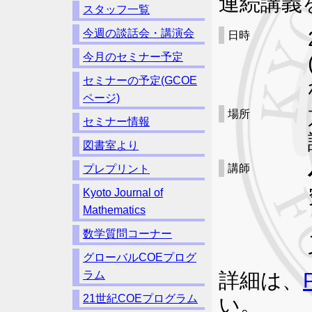
連続講義
スタッフ一覧
今週の談話会・講演会
日時
今月のセミナー予定
セミナーの予定(GCOE
ページ)
場所
セミナー情報
図書室より
講師
プレプリント
Kyoto Journal of
Mathematics
数学質問コーナー
グローバルCOEプログ
ラム
詳細は、
21世紀COEプログラム
い。