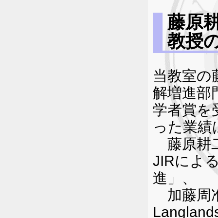
藤原
教授
当教室の
解増進部
学者賞を
った業績
藤原耕二
JIRによ
進」、
加藤周准教授
Langla