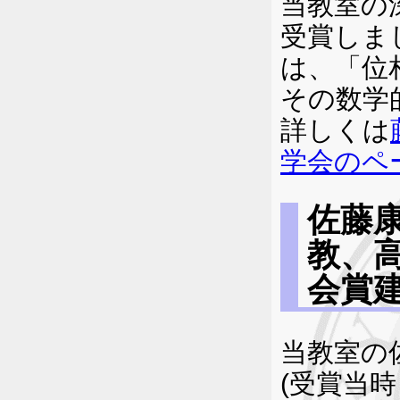
当教室の
受賞しま
は、「位
その数学
詳しくは
学会のペ
佐藤
教、
会賞
当教室の
(受賞当