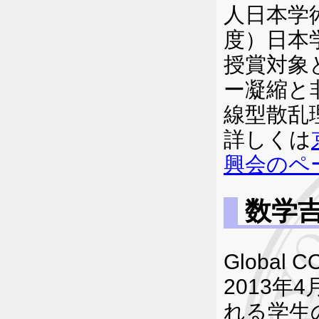
人日本学
度）日本
授賞対象
ー凝縮と
線型散乱
詳しくは
興会のペ
数学
Globa
2013
れる学生