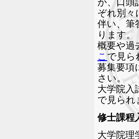
が、口頭
ぞれ別々
伴い、筆
ります。
概要や過
こ
で見ら
募集要項
さい。
大学院入
で見られ
修士課程
大学院理