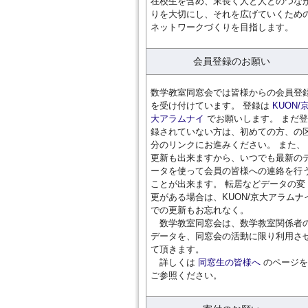
在校生を含め、末長く人と人とのつな
りを大切にし、それを広げていくため
ネットワークづくりを目指します。
会員登録のお願い
数学教室同窓会では皆様からの会員登
を受け付けています。 登録は
KUON/
大アラムナイ
でお願いします。 まだ登
録されていない方は、初めての方、の
分のリンクにお進みください。 また、
更新も出来ますから、いつでも最新の
ータを使って会員の皆様への連絡を行
ことが出来ます。 転居などデータの変
更がある場合は、KUON/京大アラムナ
での更新もお忘れなく。
数学教室同窓会は、数学教室関係者
データを、同窓会の活動に限り利用さ
て頂きます。
詳しくは
同窓生の皆様へ
のページを
ご参照ください。