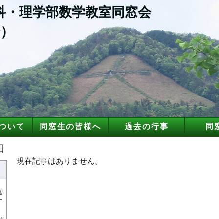
科・理学部数学教室同窓会
）
ついて
同窓生の皆様へ
過去の行事
同
日
現在記事はありません。
連
す