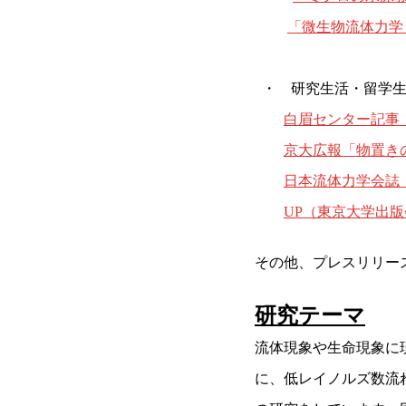
「微生物流体力学
・ 研究生活・留学生
白眉センター記事
京大広報「物置き
日本流体力学会誌
UP（東京大学出
その他、プレスリリー
研究テーマ
流体現象や生命現象に
に、低レイノルズ数流