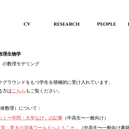
cv
research
people
数理生物学
」の数理モデリング
クグラウンドをもつ学生を積極的に受け入れています。
る方は
こちら
もご覧ください。
体数理）について：
っく〜学問・大学なび」の記事
（中高生〜一般向け）
教室：驚きの流体ワールドへようこそ」
（中高生〜一般向け書