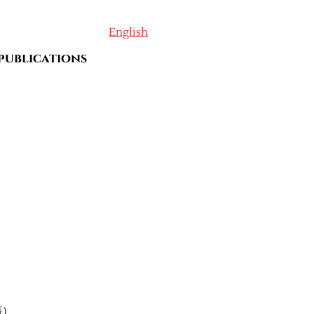
English
publications
籍）