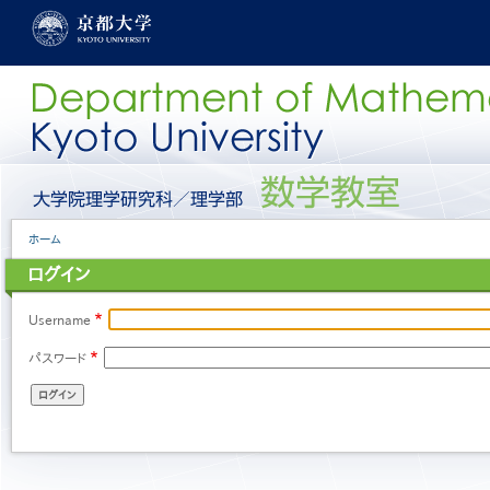
メ
イ
ン
コ
ン
テ
ン
ツ
に
グ
移
ロ
動
ー
パ
ホーム
バ
ン
ル
ログイン
く
メ
ず
ニ
ュ
Username
ー
パスワード
［日
本
語］