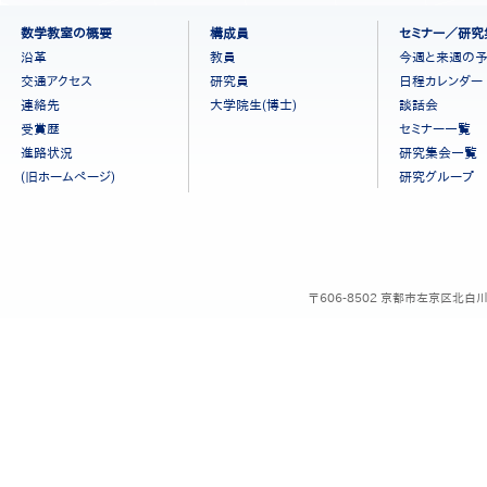
フ
数学教室の概要
構成員
セミナー／研究
ッ
沿革
教員
今週と来週の
タ
交通アクセス
研究員
日程カレンダー
ー
連絡先
大学院生(博士)
談話会
メ
ニ
受賞歴
セミナー一覧
ュ
進路状況
研究集会一覧
ー
(旧ホームページ)
研究グループ
［日
本
語］
〒606-8502 京都市左京区北