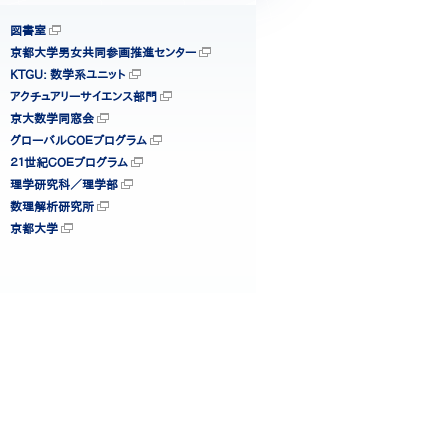
図書室
京都大学男女共同参画推進センター
KTGU: 数学系ユニット
アクチュアリーサイエンス部門
京大数学同窓会
グローバルＣＯＥプログラム
２１世紀ＣＯＥプログラム
理学研究科／理学部
数理解析研究所
京都大学