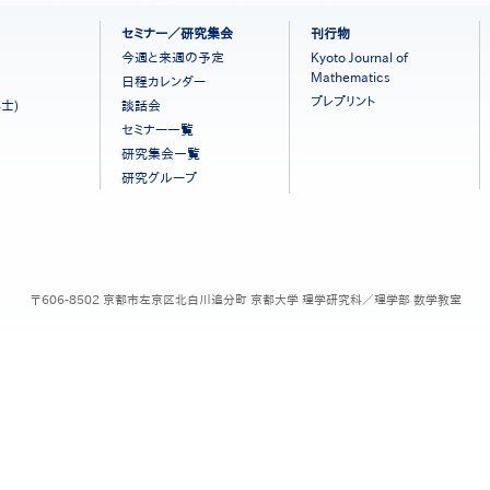
セミナー／研究集会
刊行物
今週と来週の予定
Kyoto Journal of
Mathematics
日程カレンダー
プレプリント
士)
談話会
セミナー一覧
研究集会一覧
研究グループ
〒606-8502 京都市左京区北白川追分町 京都大学 理学研究科／理学部 数学教室