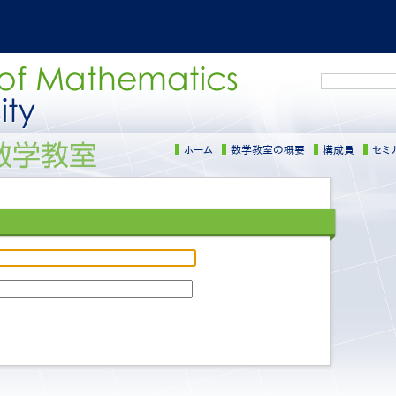
検
索
ホーム
数学教室の概要
構成員
セミ
サ
イ
ド
メ
ニ
ュ
ー
［日
本
語］