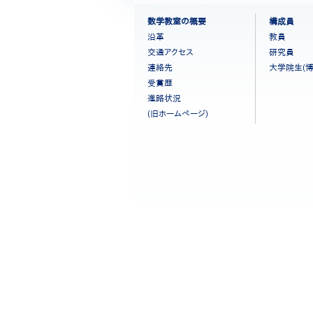
フ
数学教室の概要
構成員
ッ
沿革
教員
タ
交通アクセス
研究員
ー
連絡先
大学院生(博
メ
ニ
受賞歴
ュ
進路状況
ー
(旧ホームページ)
［日
本
語］