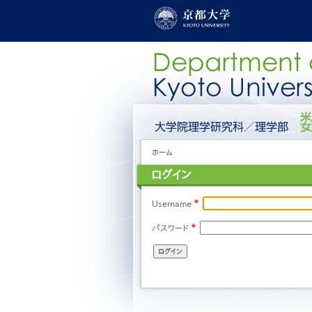
メ
イ
ン
コ
ン
テ
ン
ツ
に
グ
移
ロ
動
ー
パ
ホーム
バ
ン
ル
ログイン
く
メ
ず
ニ
ュ
Username
ー
パスワード
［日
本
語］