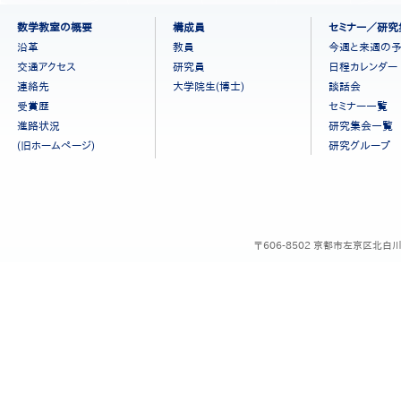
フ
数学教室の概要
構成員
セミナー／研究
ッ
沿革
教員
今週と来週の
タ
交通アクセス
研究員
日程カレンダー
ー
連絡先
大学院生(博士)
談話会
メ
ニ
受賞歴
セミナー一覧
ュ
進路状況
研究集会一覧
ー
(旧ホームページ)
研究グループ
［日
本
語］
〒606-8502 京都市左京区北