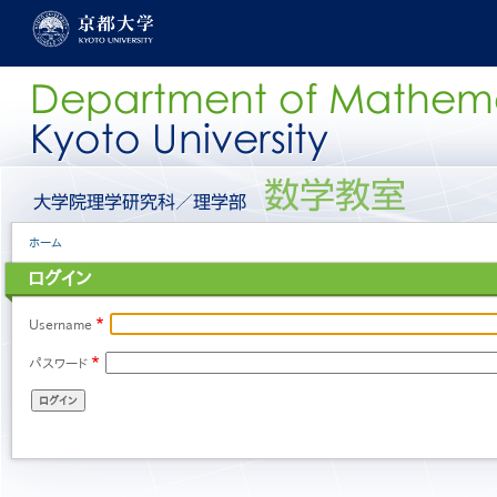
メ
イ
ン
コ
ン
テ
ン
ツ
に
グ
移
ロ
動
ー
パ
ホーム
バ
ン
ル
ログイン
く
メ
ず
ニ
ュ
Username
ー
パスワード
［日
本
語］