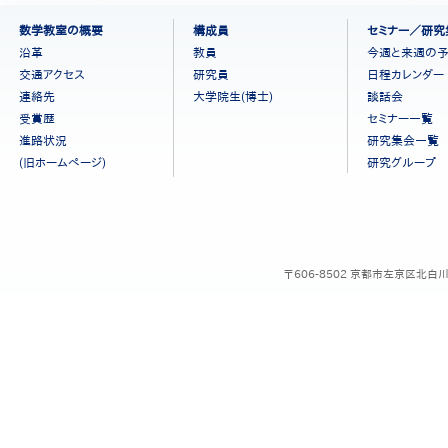
フ
数学教室の概要
構成員
セミナー／研究
ッ
沿革
教員
今週と来週の
タ
交通アクセス
研究員
日程カレンダー
ー
連絡先
大学院生(博士)
談話会
メ
ニ
受賞歴
セミナー一覧
ュ
進路状況
研究集会一覧
ー
(旧ホームページ)
研究グループ
［日
本
語］
〒606-8502 京都市左京区北