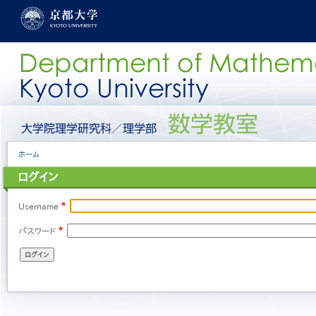
メ
イ
ン
コ
ン
テ
ン
ツ
に
グ
移
ロ
動
ー
パ
ホーム
バ
ン
ル
ログイン
く
メ
ず
ニ
ュ
Username
ー
パスワード
［日
本
語］