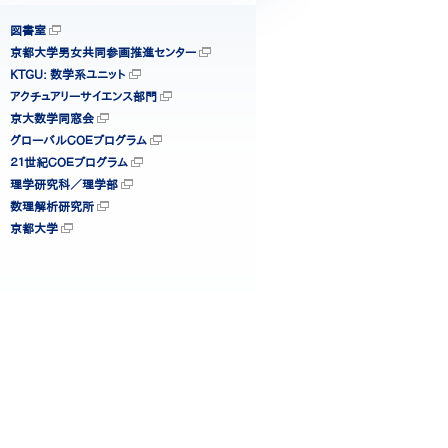
図書室
京都大学男女共同参画推進センター
KTGU: 数学系ユニット
アクチュアリーサイエンス部門
京大数学同窓会
グローバルＣＯＥプログラム
２１世紀ＣＯＥプログラム
理学研究科／理学部
数理解析研究所
京都大学