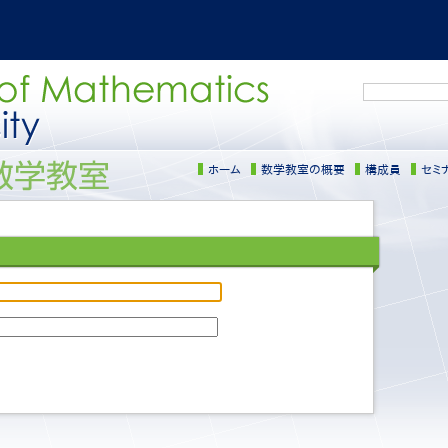
検
索
ホーム
数学教室の概要
構成員
セミ
サ
イ
ド
メ
ニ
ュ
ー
［日
本
語］