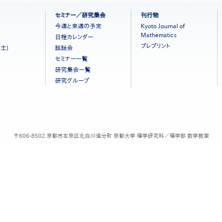
セミナー／研究集会
刊行物
今週と来週の予定
Kyoto Journal of
Mathematics
日程カレンダー
プレプリント
士)
談話会
セミナー一覧
研究集会一覧
研究グループ
〒606-8502 京都市左京区北白川追分町 京都大学 理学研究科／理学部 数学教室