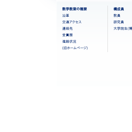
フ
数学教室の概要
構成員
ッ
沿革
教員
タ
交通アクセス
研究員
ー
連絡先
大学院生(博
メ
ニ
受賞歴
ュ
進路状況
ー
(旧ホームページ)
［日
本
語］